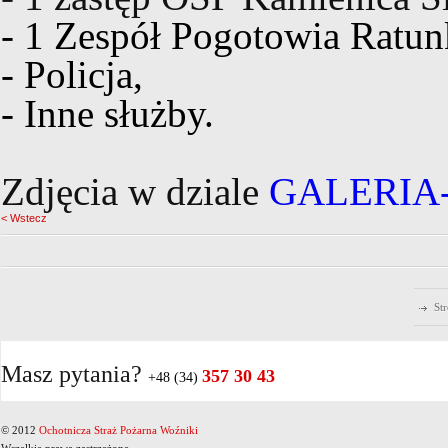
- 1 Zespół Pogotowia Ratu
- Policja,
- Inne służby.
Zdjęcia w dziale
GALERIA
< Wstecz
St
Masz pytania?
357 30 43
+48 (34)
© 2012
Ochotnicza Straż Pożarna Woźniki