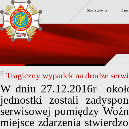
Strona główna
O nas
Tragiczny wypadek na drodze serwi
W dniu 27.12.2016r około
jednostki zostali zadys
serwisowej pomiędzy Woźni
miejsce zdarzenia stwierdzo