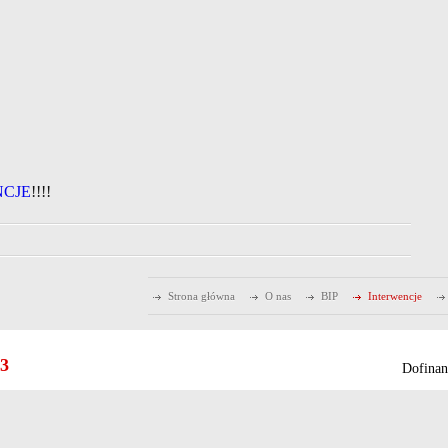
NCJE
!!!!
Strona główna
O nas
BIP
Interwencje
43
Dofinan