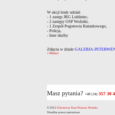
W akcji brały udział:
- 1 zastęp JRG Lubliniec,
- 2 zastępy OSP Woźniki,
- 1 Zespół Pogotowia Ratunkowego,
- Policja,
- Inne służby
Zdjęcia w dziale
GALERIA-INTERWE
< Wstecz
Masz pytania?
357 30 
+48 (34)
© 2012
Ochotnicza Straż Pożarna Woźniki
Wszelkie prawa zastrzeżone