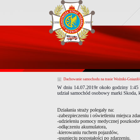
Dachowanie samochodu na trasie Woźniki-Gniazdó
W dniu 14.07.2019r około godziny 1:45 s
udział samochód osobowy marki Skoda, k
Działania straży polegały na:
-zabezpieczeniu i oświetleniu miejsca zda
-udzieleniu pomocy medycznej poszkod
-odłączeniu akumulatora,
-kierowaniu ruchem pojazdów,
-usunięciu pozostałości po zdarzeniu.